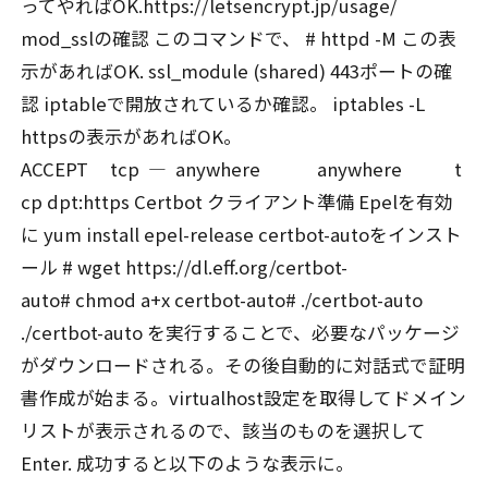
ってやればOK.https://letsencrypt.jp/usage/
mod_sslの確認 このコマンドで、 # httpd -M この表
示があればOK. ssl_module (shared) 443ポートの確
認 iptableで開放されているか確認。 iptables -L
httpsの表示があればOK。
ACCEPT tcp — anywhere anywhere t
cp dpt:https Certbot クライアント準備 Epelを有効
に yum install epel-release certbot-autoをインスト
ール # wget https://dl.eff.org/certbot-
auto# chmod a+x certbot-auto# ./certbot-auto
./certbot-auto を実行することで、必要なパッケージ
がダウンロードされる。その後自動的に対話式で証明
書作成が始まる。virtualhost設定を取得してドメイン
リストが表示されるので、該当のものを選択して
Enter. 成功すると以下のような表示に。