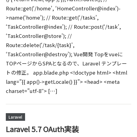
Route::get(‘/home’, ‘HomeController@index’)-
>name(‘home’); // Route::get(‘/tasks’,
‘TaskController@index’); // Route::post(‘/task’,
‘TaskController@store’); //
Route::delete(‘/task/{task}’,
‘TaskController@destroy’); Vue開発 Topをvueに
TOPページからSPAとなるので、Laravel テンプレー
トの修正。 app.blade.php <!doctype html> <html
lang=”{{ app()->getLocale() }}”> <head> <meta
charset=”utf-8″> […]
Laravel
Laravel 5.7 OAuth実装