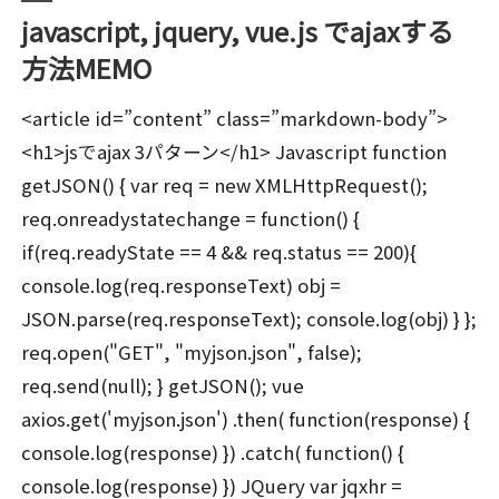
javascript, jquery, vue.js でajaxする
方法MEMO
<article id=”content” class=”markdown-body”>
<h1>jsでajax 3パターン</h1> Javascript function
getJSON() { var req = new XMLHttpRequest();
req.onreadystatechange = function() {
if(req.readyState == 4 && req.status == 200){
console.log(req.responseText) obj =
JSON.parse(req.responseText); console.log(obj) } };
req.open("GET", "myjson.json", false);
req.send(null); } getJSON(); vue
axios.get('myjson.json') .then( function(response) {
console.log(response) }) .catch( function() {
console.log(response) }) JQuery var jqxhr =