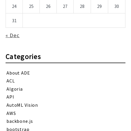
24
25
26
27
28
29
30
31
« Dec
Categories
About ADE
ACL
Algoria
API
AutoML Vision
AWS
backbone.js
bootstrap