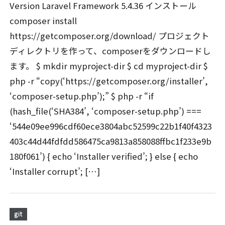
Version Laravel Framework 5.4.36 インストール
composer install
https://getcomposer.org/download/ プロジェクト
ディレクトリを作って、composerをダウンロードし
ます。 $ mkdir myproject-dir $ cd myproject-dir $
php -r “copy(‘https://getcomposer.org/installer’,
‘composer-setup.php’);” $ php -r “if
(hash_file(‘SHA384’, ‘composer-setup.php’) ===
‘544e09ee996cdf60ece3804abc52599c22b1f40f4323
403c44d44fdfdd586475ca9813a858088ffbc1f233e9b
180f061’) { echo ‘Installer verified’; } else { echo
‘Installer corrupt’; […]
git