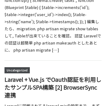
function up() { Schema::create(‘tasks’, function
(Blueprint $table) { $table->increments(‘id’);
$table->integer(‘user_id’)->index(); $table-
>string(‘name’); $table->timestamps(); }); } 編集し
たら、migration. php artisan migrate show tables
して, Tableが出来ていることを確認。 認証 Laravelで
の認証は超簡単 php artisan make:auth としたあと
に、 php artisan migrate […]
Uncategorized
Laravel + Vue.js でOauth認証を利用し
たサンプルSPA構築 [2] BrowserSync
連携
Laravelに同梱されてるlaravel mixの設定まで。 まず