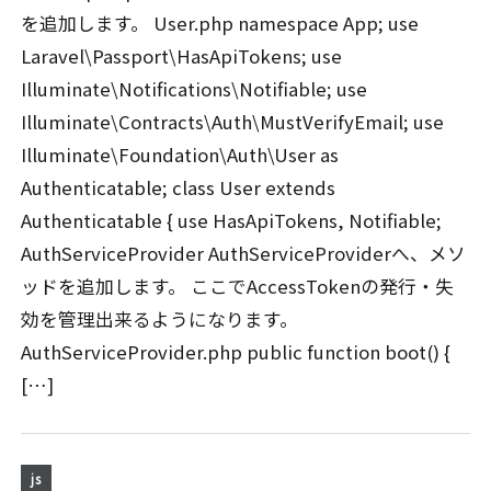
を追加します。 User.php namespace App; use
Laravel\Passport\HasApiTokens; use
Illuminate\Notifications\Notifiable; use
Illuminate\Contracts\Auth\MustVerifyEmail; use
Illuminate\Foundation\Auth\User as
Authenticatable; class User extends
Authenticatable { use HasApiTokens, Notifiable;
AuthServiceProvider AuthServiceProviderへ、メソ
ッドを追加します。 ここでAccessTokenの発行・失
効を管理出来るようになります。
AuthServiceProvider.php public function boot() {
[…]
js