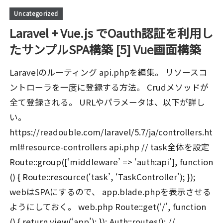
Uncategorized
Laravel + Vue.js でOauth認証を利用し
たサンプルSPA構築 [5] Vue画面構築
Laravelのルーティング api.phpを編集。 リソースコ
ントローラを一度に登録する方法。 Crudメソッドが
全て登録される。 URLやパラメータは、以下が詳し
い。
https://readouble.com/laravel/5.7/ja/controllers.ht
ml#resource-controllers api.php // task全体を設定
Route::group([‘middleware’ => ‘auth:api’], function
() { Route::resource(‘task’, ‘TaskController’); });
webはSPAにするので、 app.blade.phpを表示させる
ようにしておく。 web.php Route::get(‘/’, function
() { return view(‘app’); }); Auth::routes(); //