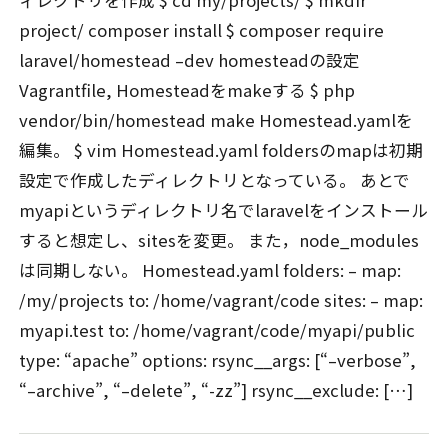
project/ composer install $ composer require
laravel/homestead –dev homesteadの設定
Vagrantfile, Homesteadをmakeする $ php
vendor/bin/homestead make Homestead.yamlを
編集。 $ vim Homestead.yaml foldersのmapは初期
設定で作成したディレクトリとなっている。 あとで
myapiというディレクトリ名でlaravelをインストール
すると想定し、sitesを変更。 また，node_modules
は同期しない。 Homestead.yaml folders: – map:
/my/projects to: /home/vagrant/code sites: – map:
myapi.test to: /home/vagrant/code/myapi/public
type: “apache” options: rsync__args: [“–verbose”,
“–archive”, “–delete”, “-zz”] rsync__exclude: […]