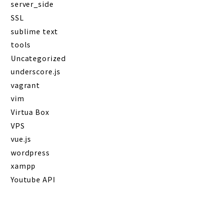
server_side
SSL
sublime text
tools
Uncategorized
underscore.js
vagrant
vim
Virtua Box
VPS
vue.js
wordpress
xampp
Youtube API