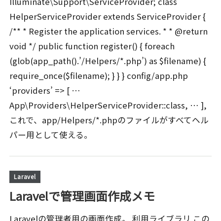
Illuminate\Support\ServiceProvider; class
HelperServiceProvider extends ServiceProvider {
/** * Register the application services. * * @return
void */ public function register() { foreach
(glob(app_path().’/Helpers/*.php’) as $filename) {
require_once($filename); } } } config/app.php
‘providers’ => [ …
App\Providers\HelperServiceProvider::class, … ],
これで、app/Helpers/*.phpのファイルがすべてヘル
パー用として使える。
Laravel
Laravelで管理画面作成メモ
Laravelの管理者用の画面作成。 利用ライブラリ この