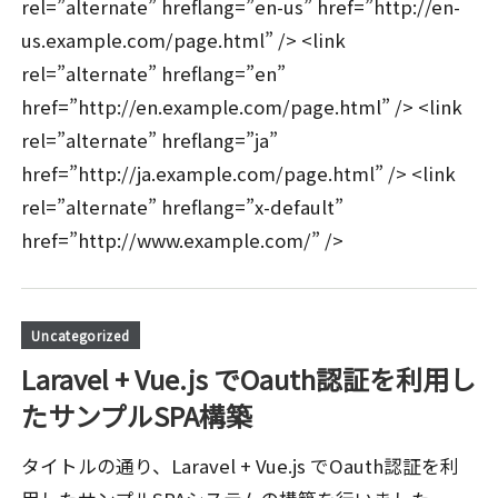
rel=”alternate” hreflang=”en-us” href=”http://en-
us.example.com/page.html” /> <link
rel=”alternate” hreflang=”en”
href=”http://en.example.com/page.html” /> <link
rel=”alternate” hreflang=”ja”
href=”http://ja.example.com/page.html” /> <link
rel=”alternate” hreflang=”x-default”
href=”http://www.example.com/” />
Uncategorized
Laravel + Vue.js でOauth認証を利用し
たサンプルSPA構築
タイトルの通り、Laravel + Vue.js でOauth認証を利