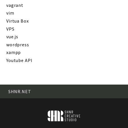
vagrant
vim
Virtua Box
VPS
vue.js
wordpress
xampp
Youtube API
SHNR.NET