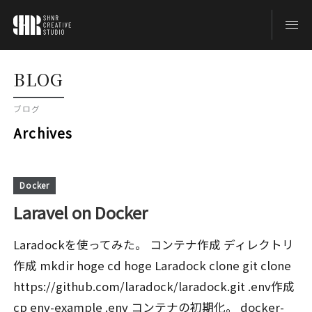
TOP
BLOG
ブログ
BLOG
Archives
ABOUT
Docker
Laravel on Docker
CONTACT
Laradockを使ってみた。 コンテナ作成 ディレクトリ
作成 mkdir hoge cd hoge Laradock clone git clone
https://github.com/laradock/laradock.git .env作成
cp env-example .env コンテナの初期化。 docker-