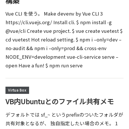
構築
Vue CLI を使う。 Make devenv by Vue CLI 3
https://cli.vuejs.org/ Install cli. $ npm install -g
@vue/cli Create vue project. $ vue create vuetest $
cd vuetest Hot reload setting. $ npm i –only=dev –
no-audit && npm i –only=prod && cross-env
NODE_ENV=development vue-cli-service serve –
open Have a fun! $ npm run serve
Virtua Box
VB内Ubuntuとのファイル共有メモ
デフォルトでは sf_~ というprefixのついたフォルダが
共有対象となるが、 独自指定したい場合のメモ。 1