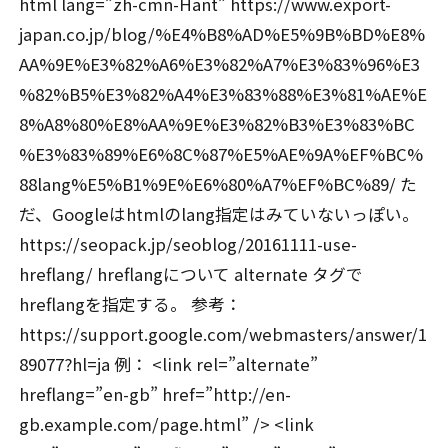
html lang=”zh-cmn-Hant” https://www.export-
japan.co.jp/blog/%E4%B8%AD%E5%9B%BD%E8%
AA%9E%E3%82%A6%E3%82%A7%E3%83%96%E3
%82%B5%E3%82%A4%E3%83%88%E3%81%AE%E
8%A8%80%E8%AA%9E%E3%82%B3%E3%83%BC
%E3%83%89%E6%8C%87%E5%AE%9A%EF%BC%
88lang%E5%B1%9E%E6%80%A7%EF%BC%89/ た
だ、Googleはhtmlのlang指定はみていないっぽい。
https://seopack.jp/seoblog/20161111-use-
hreflang/ hreflangについて alternate タグで
hreflangを指定する。 参考：
https://support.google.com/webmasters/answer/1
89077?hl=ja 例： <link rel=”alternate”
hreflang=”en-gb” href=”http://en-
gb.example.com/page.html” /> <link