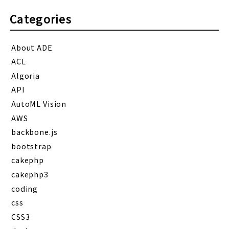
Categories
About ADE
ACL
Algoria
API
AutoML Vision
AWS
backbone.js
bootstrap
cakephp
cakephp3
coding
css
CSS3