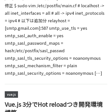
修正 $ sudo vim /etc/postfix/main.cf # localhost ->
all inet_interfaces = all # all -> ipv4 inet_protocols
= ipv4 # 以下は追加分 relayhost =
[smtp.gmail.com]:587 smtp_use_tls = yes
smtp_sasl_auth_enable = yes
smtp_sasl_password_maps =
hash:/etc/postfix/sasl_passwd
smtp_sasl_tls_security_options = noanonymous
smtp_sasl_mechanism_filter = plain
smtp_sasl_security_options = noanonymous […]
vue.js
Vue.js 3分でHot reloadつき開発環境