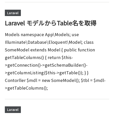
Laravel
Laravel モデルからTable名を取得
Models namespace App\Models; use
Illuminate\Database\Eloquent\Model; class
SomeModel extends Model { public function
getTableColumns() { return $this-
>getConnection()->getSchemaBuilder()-
>getColumnListing($this->getTable()); } }
Contorller $mdl = new SomeModel(); $tbl = $mdl-
>getTableColumns();
Laravel