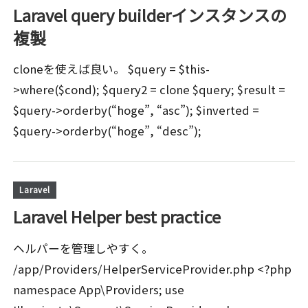
Laravel query builderインスタンスの
複製
cloneを使えば良い。 $query = $this-
>where($cond); $query2 = clone $query; $result =
$query->orderby(“hoge”, “asc”); $inverted =
$query->orderby(“hoge”, “desc”);
Laravel
Laravel Helper best practice
ヘルパーを管理しやすく。
/app/Providers/HelperServiceProvider.php <?php
namespace App\Providers; use