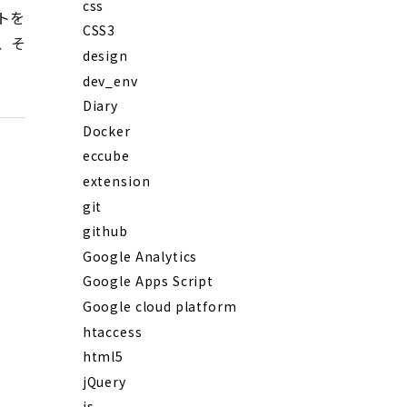
css
トを
CSS3
で、そ
design
dev_env
Diary
Docker
eccube
extension
git
github
Google Analytics
Google Apps Script
Google cloud platform
htaccess
html5
jQuery
js