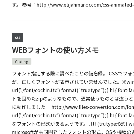
す。 参考：http://www.elijahmanor.com/css-animated-h
css
WEBフォントの使い方メモ
Coding
フォント指定する際に調べたことの備忘録。 CSSでフォ
が、正しくフォントが表示されていませんでした。※win7 chrome 例:Does
url(‘./font/cochin.ttc’) format(“truetype”); }
トを固めたzipのようなもので、通常使うものとは違うと
に動作しました。 http://www.files-conversion.com/font-conv
url(‘./font/cochin.ttc’) format(“truetype”); }
なフォントの形式があるようです。 .ttf (trutype形式) winや
microsoftが共同開発したフォントの形式。OSや機種の違いを問わず