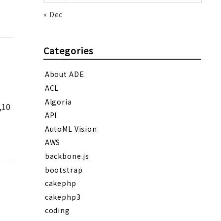
« Dec
Categories
About ADE
ACL
Algoria
10
API
AutoML Vision
AWS
backbone.js
bootstrap
cakephp
cakephp3
coding