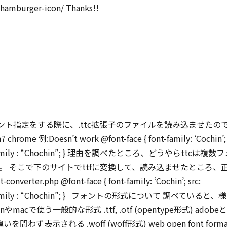
amburger-icon/ Thanks!!
ント指定をする際に、.ttc拡張子のファイルを読み込ませたの
n’t work @font-face { font-family: ‘Cochin’; s
 h1{ font-family : “Chochin”; } 理由を調べたところ、どうやらttcは複
。 そこで下のサイトでttfに変換して、読み込ませたところ、
erter.php @font-face { font-family: ‘Cochin’; src:
 h1{ font-family : “Chochin”; } フォントの形式について 調べていると、
macで使う一般的な形式 .ttf, .otf (opentype形式) adobeと
表示される .woff (woff形式) web open font forma