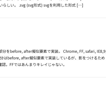
 .svg (svg形式) svgを利用した形式 […]
 after擬似要素で実装。 Chrome, FF, safari, IE8,9,
before, after擬似要素で実装しているが、影をつけるため
IE9,10で確認。FFではあんまりキレイじゃない。