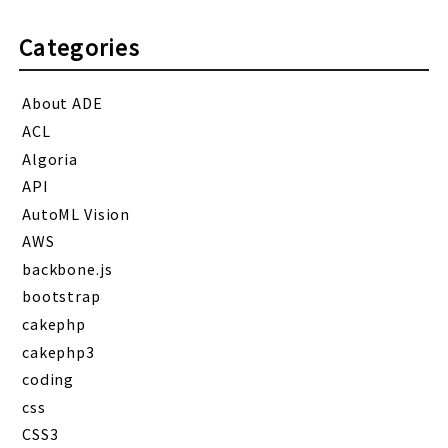
Categories
About ADE
ACL
Algoria
API
AutoML Vision
AWS
backbone.js
bootstrap
cakephp
cakephp3
coding
css
CSS3