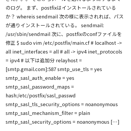
のログ。 まず、postfixはインストールされている
か？ whereis sendmail 次の様に表示されれば、パス
が通りインストールされている。 sendmail:
/usr/sbin/sendmail 次に、postfixのconfファイルを
修正 $ sudo vim /etc/postfix/main.cf # localhost ->
all inet_interfaces = all # all -> ipv4 inet_protocols
= ipv4 # 以下は追加分 relayhost =
[smtp.gmail.com]:587 smtp_use_tls = yes
smtp_sasl_auth_enable = yes
smtp_sasl_password_maps =
hash:/etc/postfix/sasl_passwd
smtp_sasl_tls_security_options = noanonymous
smtp_sasl_mechanism_filter = plain
smtp_sasl_security_options = noanonymous […]