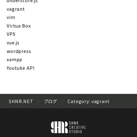
underscore.js
vagrant
vim
Virtua Box
VPS
vue.js
wordpress
xampp
Youtube API
SHNR.NET
ブログ
Category:
vagrant