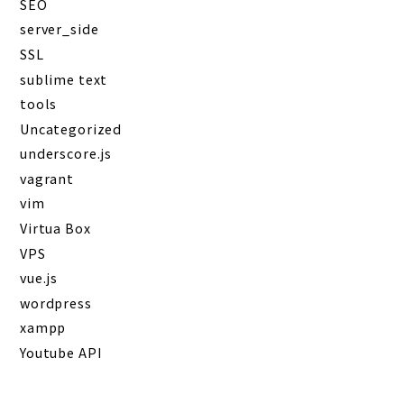
SEO
server_side
SSL
sublime text
tools
Uncategorized
underscore.js
vagrant
vim
Virtua Box
VPS
vue.js
wordpress
xampp
Youtube API