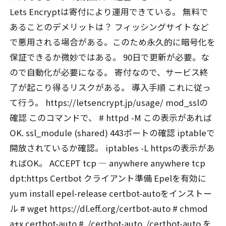
Lets Encryptは寄付により運用できている。 無料で
あることのデメリットは？ フィッシングサイトなど
で悪用される場合がある。このため永久的に暗号化を
保証できるか微妙ではある。 90日で更新が必要。な
ので自動化が必要になる。 寄付なので、サービス終
了が起こり得るリスクがある。 導入手順 これに従っ
て行う。 https://letsencrypt.jp/usage/ mod_sslの
確認 このコマンドで、 # httpd -M この表示があれば
OK. ssl_module (shared) 443ポートの確認 iptableで
開放されているか確認。 iptables -L httpsの表示があ
ればOK。 ACCEPT tcp — anywhere anywhere tcp
dpt:https Certbot クライアント準備 Epelを有効に
yum install epel-release certbot-autoをインストー
ル # wget https://dl.eff.org/certbot-auto # chmod
a+x certbot-auto # ./certbot-auto ./certbot-auto を