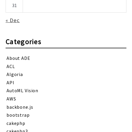
31
« Dec
Categories
About ADE
ACL
Algoria
API
AutoML Vision
AWS
backbone.js
bootstrap
cakephp
cakephp3