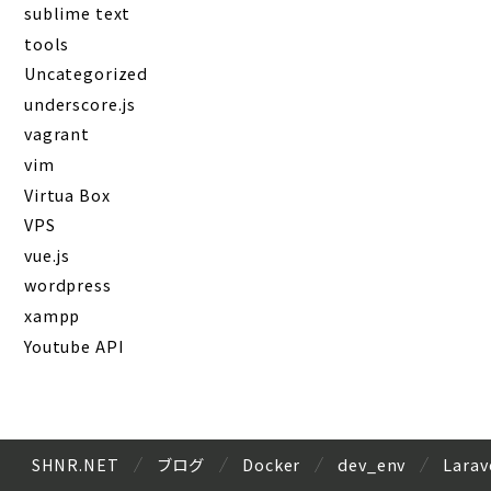
sublime text
tools
Uncategorized
underscore.js
vagrant
vim
Virtua Box
VPS
vue.js
wordpress
xampp
Youtube API
SHNR.NET
ブログ
Docker
dev_env
Larav