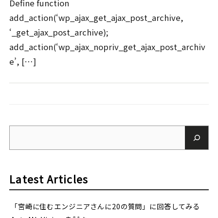
Define function
add_action(‘wp_ajax_get_ajax_post_archive,
‘_get_ajax_post_archive);
add_action(‘wp_ajax_nopriv_get_ajax_post_archiv
e’, […]
Latest Articles
「宮崎に住むエンジニアさんに20の質問」に回答してみる