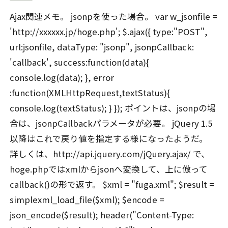
Ajax関連メモ。 jsonpを使った場合。 var w_jsonfile =
'http://xxxxxx.jp/hoge.php'; $.ajax({ type:"POST",
url:jsonfile, dataType: "jsonp", jsonpCallback:
'callback', success:function(data){
console.log(data); }, error
:function(XMLHttpRequest,textStatus){
console.log(textStatus); } }); ポイントは、jsonpの場
合は、jsonpCallbackパラメータが必要。 jQuery 1.5
以降はこれで戻り値を指定する様になったようだ。
詳しくは、http://api.jquery.com/jQuery.ajax/ で、
hoge.phpではxmlからjsonへ変換して、上に倣って
callback()の形で返す。 $xml = "fuga.xml"; $result =
simplexml_load_file($xml); $encode =
json_encode($result); header("Content-Type: