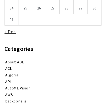
24
25
26
27
28
29
30
31
« Dec
Categories
About ADE
ACL
Algoria
API
AutoML Vision
AWS
backbone.js