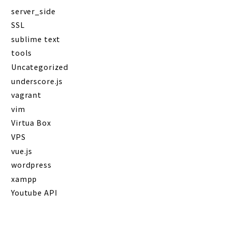
server_side
SSL
sublime text
tools
Uncategorized
underscore.js
vagrant
vim
Virtua Box
VPS
vue.js
wordpress
xampp
Youtube API