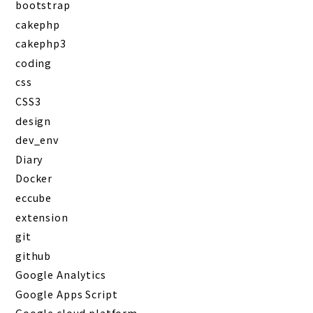
bootstrap
cakephp
cakephp3
coding
css
CSS3
design
dev_env
Diary
Docker
eccube
extension
git
github
Google Analytics
Google Apps Script
Google cloud platform