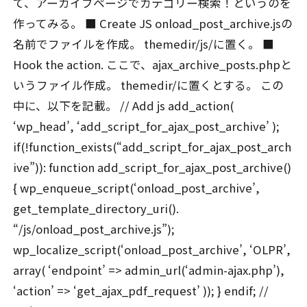
て、アーカイブページでカテゴリー検索！というのを
作ってみる。 ■ Create JS onload_post_archive.jsの
名前でファイルを作成。 themedir/js/に置く。 ■
Hook the action. ここで、ajax_archive_posts.phpと
いうファイル作成。 themedir/に置くとする。 この
中に、以下を記載。 // Add js add_action(
‘wp_head’, ‘add_script_for_ajax_post_archive’ );
if(!function_exists(“add_script_for_ajax_post_arch
ive”)): function add_script_for_ajax_post_archive()
{ wp_enqueue_script(‘onload_post_archive’,
get_template_directory_uri().
“/js/onload_post_archive.js”);
wp_localize_script(‘onload_post_archive’, ‘OLPR’,
array( ‘endpoint’ => admin_url(‘admin-ajax.php’),
‘action’ => ‘get_ajax_pdf_request’ )); } endif; //