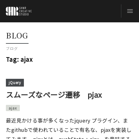
TOP
BLOG
ブログ
BLOG
Tag:
ajax
ABOUT
jQuery
スムーズなページ遷移 pjax
CONTACT
ajax
最近見かける事が多くなったjquery プラグイン、ま
たgithubで使われていることで有名な、pjaxを実装し