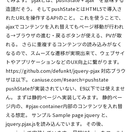
てみます。 pjaxとは、pushState + ajax を意味する
造語だそう。 そしてpushStateとはHTML5で導入さ
れたURLを操作するAPIのこと。 これを使うことで、
ajaxでコンテンツを入れ替えてもページ移動が行われ
る→ブラウザの進む・戻るボタンが使える、PVが取
れる。 さらに重複するコンテンツの読み込みがなく
なるので、スムーズな遷移が実現出来て、ウェブサイ
トやアプリケーションなどのUX向上に繋がります。
https://github.com/defunkt/jquery-pjax 対応ブラウ
ザは以下。 caniuse.com/#search=pushstate
pushStateが実装されていない、E9以下では使えませ
ん。 まずは静的ページへ実装してみます。 静的ペー
ジ内の、#pjax-container内部のコンテンツを入れ替
える想定。 サンプル Sample page jquery と、
jquery.pjax.jsを読み込んでいます。 その後、