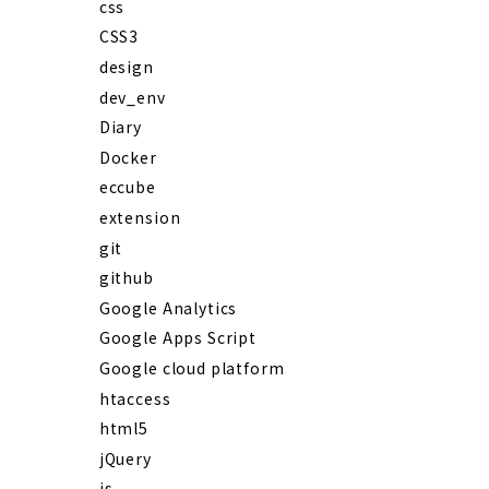
css
CSS3
design
dev_env
Diary
Docker
eccube
extension
git
github
Google Analytics
Google Apps Script
Google cloud platform
htaccess
html5
jQuery
js