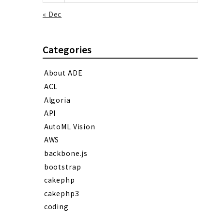
« Dec
Categories
About ADE
ACL
Algoria
API
AutoML Vision
AWS
backbone.js
bootstrap
cakephp
cakephp3
coding