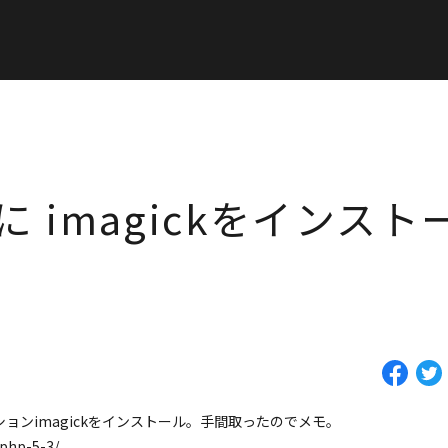
wsに imagickをインスト
ンションimagickをインストール。手間取ったのでメモ。
-php-5-3/