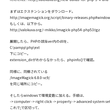
まずはエクステンションをダウンロード。
http://imagemagick.org/script/binary-releases.php#window
もしくは、以下から。
http://valokuva.org/~mikko/imagick-php54-php53.tgz
展開したら、PHPの該当ver内のdllを、
C:\xampp\php\ext
下にコピー。
extension_dirがわからなかったら、phpinfo()で確認。
同様に、同梱されている
/ImageMagick-6.8.0-vc9/
を同じ場所にコピー。
そしたらwindowsで環境変数に加える。手順は、
-> computer -> right click -> property -> advanced system sett
これで;で区切って、