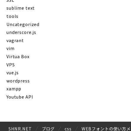
sublime text
tools
Uncategorized
underscore.js
vagrant
vim
Virtua Box
VPS
vue.js
wordpress
xampp
Youtube API
SHNR.NET
ブログ
css
WEBフォントの使い方メ