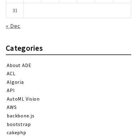
31
« Dec
Categories
About ADE
ACL
Algoria
API
AutoML Vision
AWS
backbone.js
bootstrap
cakephp