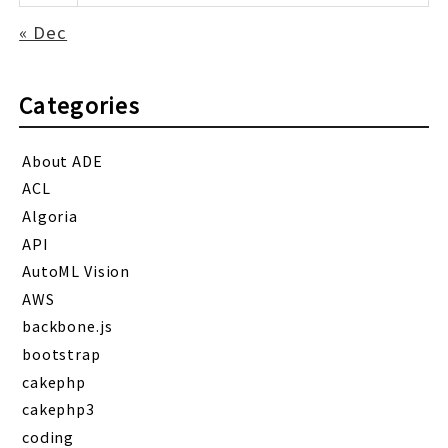
« Dec
Categories
About ADE
ACL
Algoria
API
AutoML Vision
AWS
backbone.js
bootstrap
cakephp
cakephp3
coding