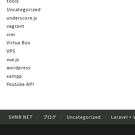
tools
Uncategorized
underscore.js
vagrant
vim
Virtua Box
VPS
vue.js
wordpress
xampp
Youtube API
SHNR.NET
ブログ
Uncategorized
Laravel 