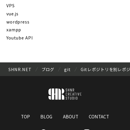
VPS
vue.js
wordpress
xampp
Youtube API
SHNR.NET
ブログ
git
Gitレポジトリを別レポ
TOP
BLOG
ABOUT
CONTACT