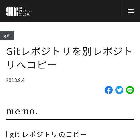
TOP
git
Gitレポジトリを別レポジト
BLOG
リへコピー
ABOUT
2018.9.4
CONTACT
memo.
git レポジトリのコピー