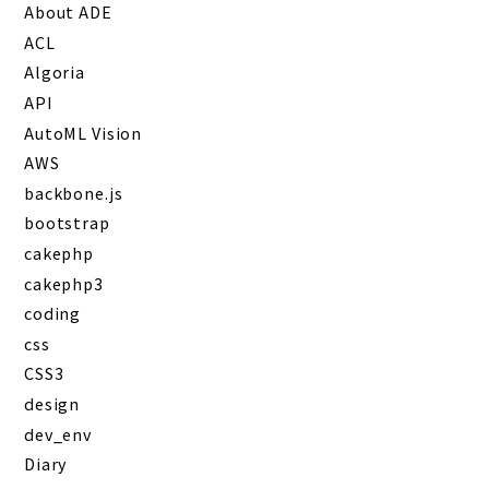
About ADE
ACL
Algoria
API
AutoML Vision
AWS
backbone.js
bootstrap
cakephp
cakephp3
coding
css
CSS3
design
dev_env
Diary