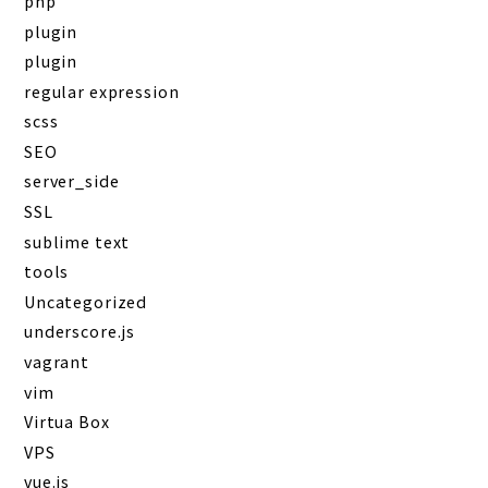
php
plugin
plugin
regular expression
scss
SEO
server_side
SSL
sublime text
tools
Uncategorized
underscore.js
vagrant
vim
Virtua Box
VPS
vue.js