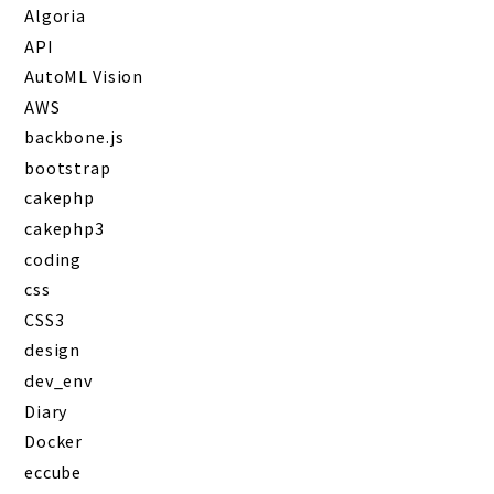
Algoria
API
AutoML Vision
AWS
backbone.js
bootstrap
cakephp
cakephp3
coding
css
CSS3
design
dev_env
Diary
Docker
eccube