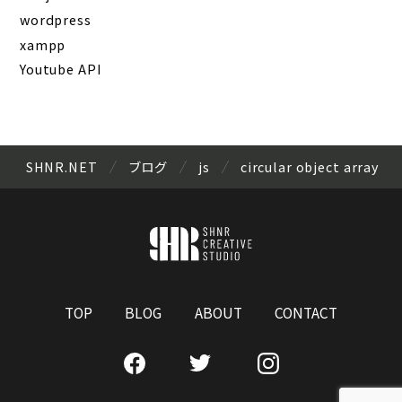
wordpress
xampp
Youtube API
SHNR.NET
ブログ
js
circular object array
TOP
BLOG
ABOUT
CONTACT